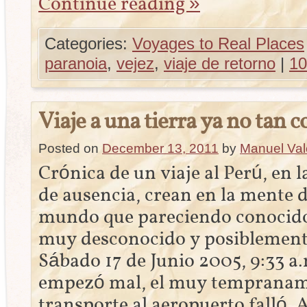
Continue reading
»
Categories:
Voyages to Real Places
paranoia
,
vejez
,
viaje de retorno
|
1
Viaje a una tierra ya no tan 
Posted on
December 13, 2011
by
Manuel Val
Crónica de un viaje al Perú, en l
de ausencia, crean en la mente d
mundo que pareciendo conocido
muy desconocido y posiblement
Sábado 17 de Junio 2005, 9:33 a
empezó mal, el muy tempranam
transporte al aeropuerto falló