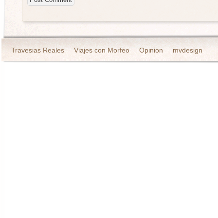
Travesias Reales
Viajes con Morfeo
Opinion
mvdesign