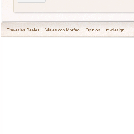
Travesias Reales
Viajes con Morfeo
Opinion
mvdesign