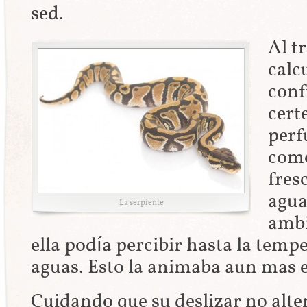
sed.
Al t
calc
conf
cert
perf
como
fres
agua
La serpiente
ambi
ella podía percibir hasta la tempe
aguas. Esto la animaba aun mas 
Cuidando que su deslizar no alt